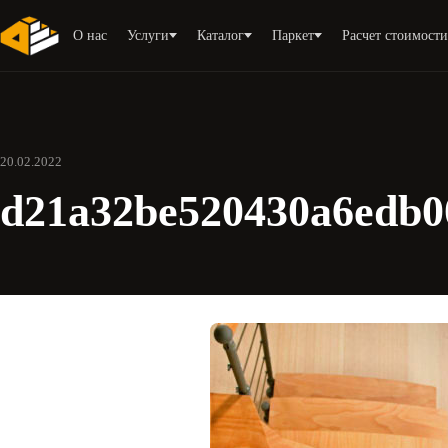
О нас
Услуги
Каталог
Паркет
Расчет стоимост
20.02.2022
d21a32be520430a6edb0