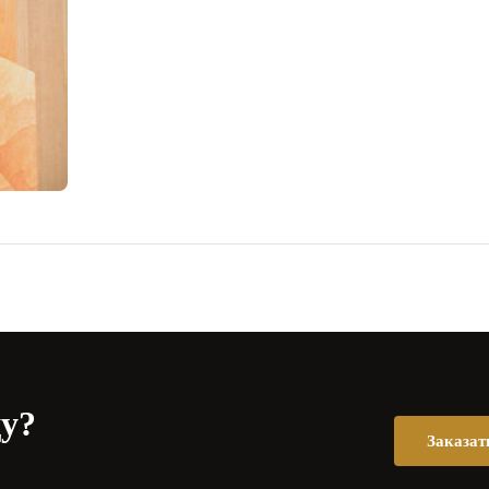
цу?
Заказат