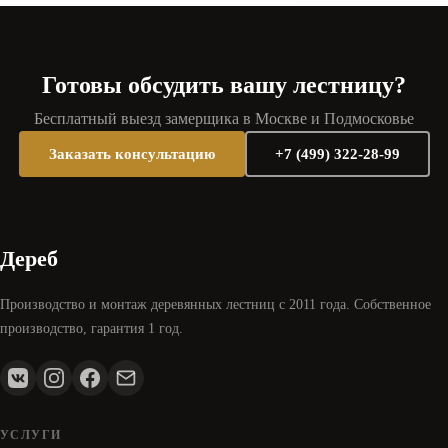
и невозможно для забежных ступеней / резных
Стандартная гарантия 1 год покрывает: дефекты
балясин. Максимальный (премиум с резьбой, массив
материала (трещины, скалывания), скрипы,
дуба, сложная конфигурация) — до 8 недель.
неровности, расхождение стыков, дефекты покраски.
Готовы обсудить вашу лестницу?
Не покрывает: повреждения от ударов, царапин,
Бесплатный выезд замерщика в Москве и Подмосковье
разлитой воды, использования агрессивной химии.
Расширенная гарантия 2 года — на лестницы из дуба
Заказать консультацию
+7 (499) 322-28-99
и ясеня (+5% к цене).
Дереб
Производство и монтаж деревянных лестниц с 2011 года. Собственное
производство, гарантия 1 год.
УСЛУГИ