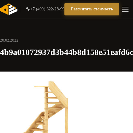
+7 (499) 322-28-99
Рассчитать стоимость
20.02.2022
4b9a01072937d3b44b8d158e51eafd6