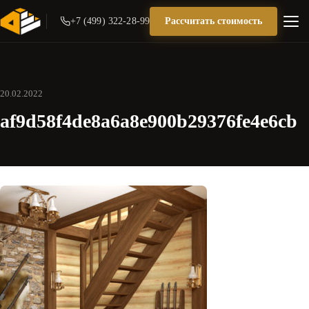
+7 (499) 322-28-99
Рассчитать стоимость
20.02.2022
af9d58f4de8a6a8e900b29376fe4e6cb