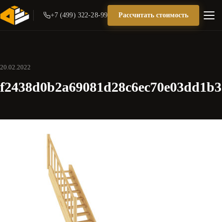
+7 (499) 322-28-99
Рассчитать стоимость
20.02.2022
f2438d0b2a69081d28c6ec70e03dd1b3