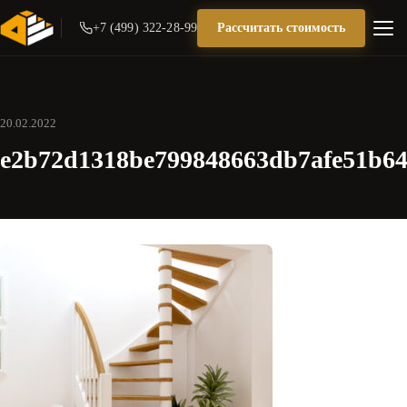
+7 (499) 322-28-99
Рассчитать стоимость
20.02.2022
e2b72d1318be799848663db7afe51b6