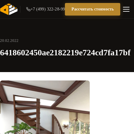
+7 (499) 322-28-99
Рассчитать стоимость
20.02.2022
6418602450ae2182219e724cd7fa17bf