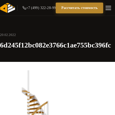
+7 (499) 322-28-99
Рассчитать стоимость
20.02.2022
6d245f12bc082e3766c1ae755bc396fc