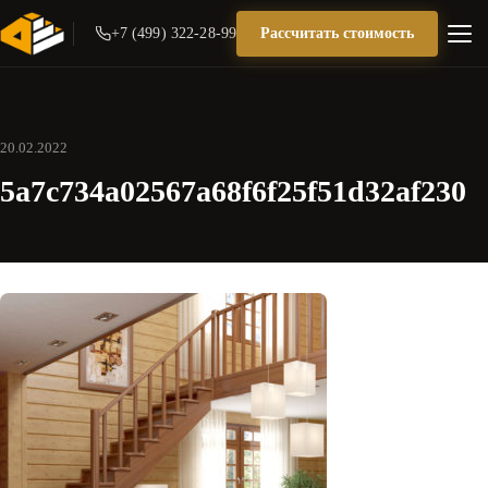
+7 (499) 322-28-99
Рассчитать стоимость
20.02.2022
5a7c734a02567a68f6f25f51d32af230