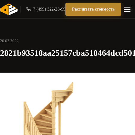
+7 (499) 322-28-99
Рассчитать стоимость
20.02.2022
2821b93518aa25157cba518464dcd50