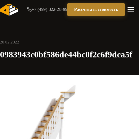
+7 (499) 322-28-99
Рассчитать стоимость
20.02.2022
0983943c0bf586de44bc0f2c6f9dca5f