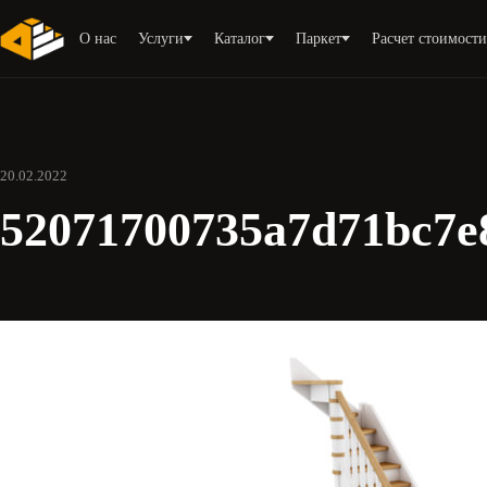
О нас
Услуги
Каталог
Паркет
Расчет стоимост
20.02.2022
52071700735a7d71bc7e