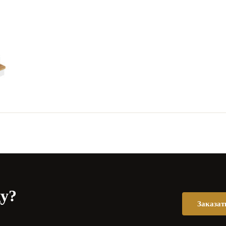
цу?
Заказат