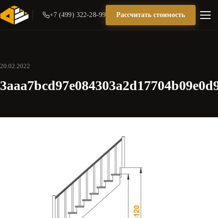
+7 (499) 322-28-99
Рассчитать стоимость
20.02.2022
3aaa7bcd97e084303a2d17704b09e0d