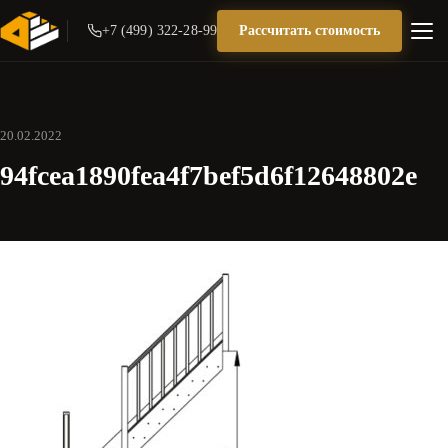
+7 (499) 322-28-99
Рассчитать стоимость
20.02.2022
94fcea1890fea4f7bef5d6f12648802e