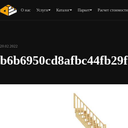
О нас
Услуги
Каталог
Паркет
Расчет стоимост
20.02.2022
b6b6950cd8afbc44fb29