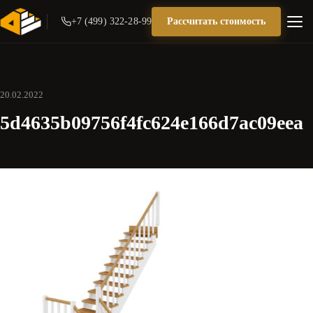
+7 (499) 322-28-99
Рассчитать стоимость
20.02.2022
5d4635b09756f4fc624e166d7ac09eea