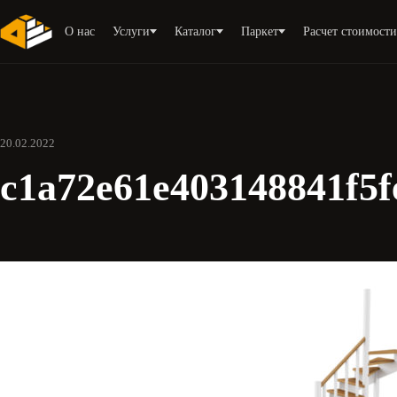
О нас
Услуги
Каталог
Паркет
Расчет стоимост
20.02.2022
c1a72e61e403148841f5