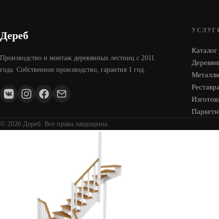
УСЛУГ
Дереб
Каталог
Производство и монтаж деревянных лестниц с 2011
Деревян
года. Собственное производство, гарантия 1 год.
Металли
Реставр
Изготовл
Паркетн
© 2026 Дереб. Все права защищены.