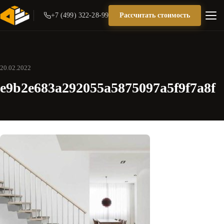
+7 (499) 322-28-99
Рассчитать стоимость
20.02.2022
e9b2e683a292055a5875097a5f9f7a8f