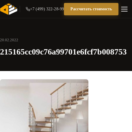
+7 (499) 322-28-99
Рассчитать стоимость
20.02.2022
215165cc09c76a99701e6fcf7b008753