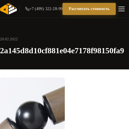
+7 (499) 322-28-99
Рассчитать стоимость
20.02.2022
2a145d8d10cf881e04e7178f98150fa9