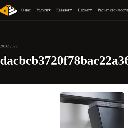
О нас
Услуги
Каталог
Паркет
Расчет стоимост
20.02.2022
dacbcb3720f78bac22a3