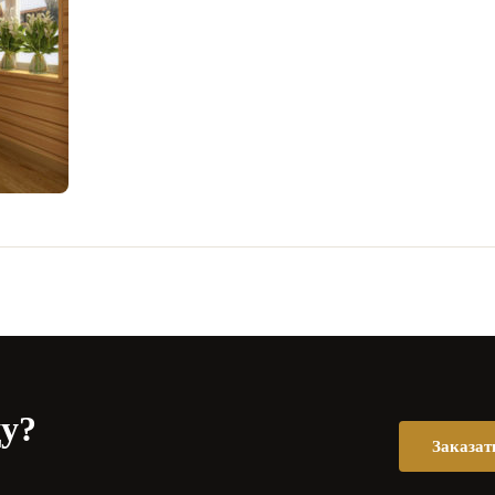
цу?
Заказат