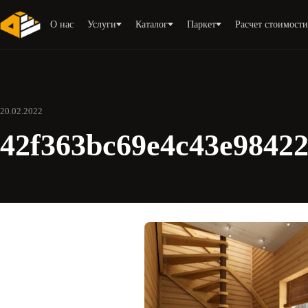
О нас
Услуги
Каталог
Паркет
Расчет стоимост
20.02.2022
42f363bc69e4c43e9842