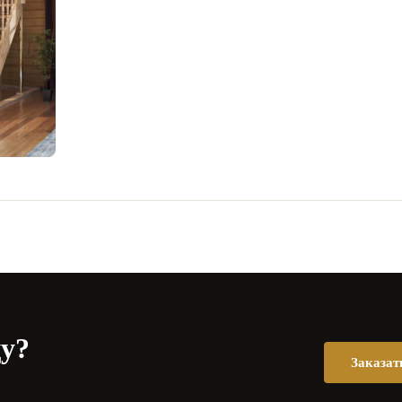
цу?
Заказат