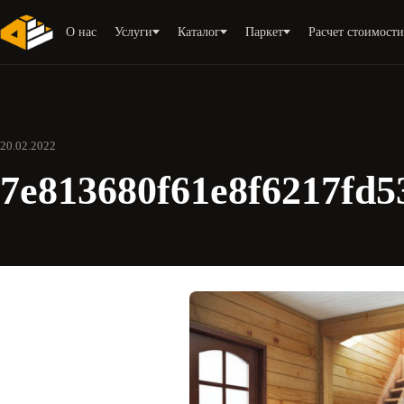
О нас
Услуги
Каталог
Паркет
Расчет стоимост
20.02.2022
7e813680f61e8f6217fd5