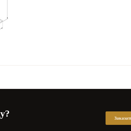
цу?
Заказат