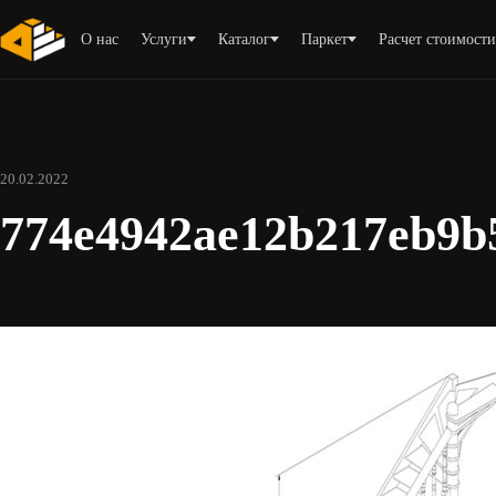
О нас
Услуги
Каталог
Паркет
Расчет стоимост
20.02.2022
774e4942ae12b217eb9b