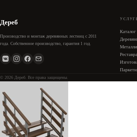
УСЛУГ
Дереб
Каталог
Производство и монтаж деревянных лестниц с 2011
Деревян
года. Собственное производство, гарантия 1 год.
Металли
Реставр
Изготовл
Паркетн
© 2026 Дереб. Все права защищены.