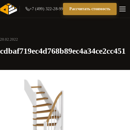
+7 (499) 322-28-99
Рассчитать стоимость
20.02.2022
cdbaf719ec4d768b89ec4a34ce2cc451