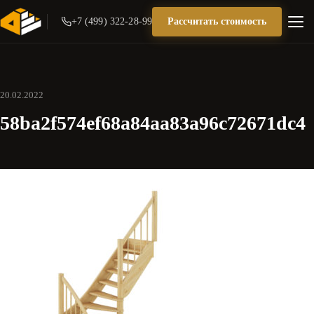
+7 (499) 322-28-99
Рассчитать стоимость
20.02.2022
58ba2f574ef68a84aa83a96c72671dc4