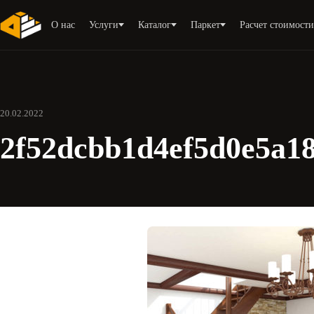
О нас
Услуги
Каталог
Паркет
Расчет стоимост
20.02.2022
2f52dcbb1d4ef5d0e5a1