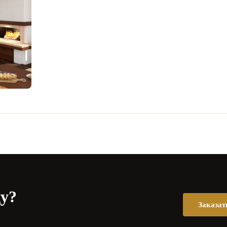
цу?
Заказат