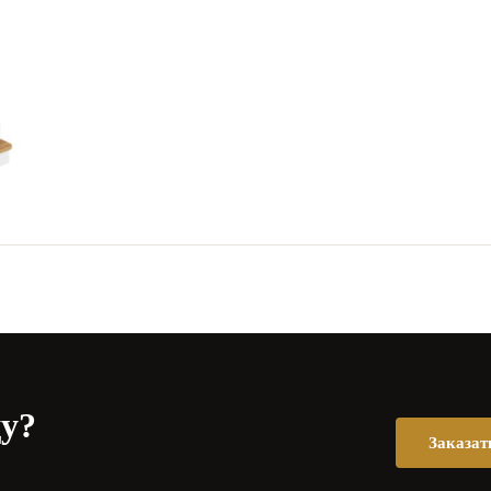
цу?
Заказат