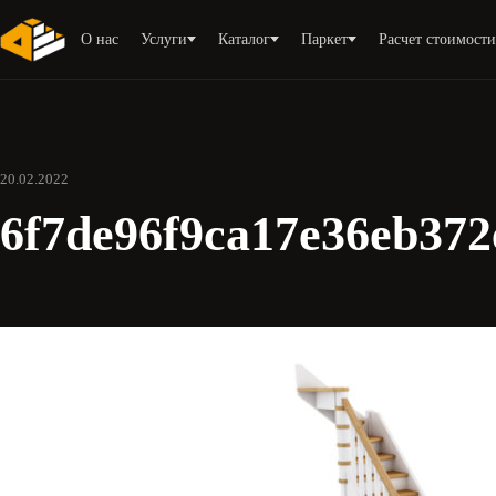
О нас
Услуги
Каталог
Паркет
Расчет стоимост
20.02.2022
6f7de96f9ca17e36eb372