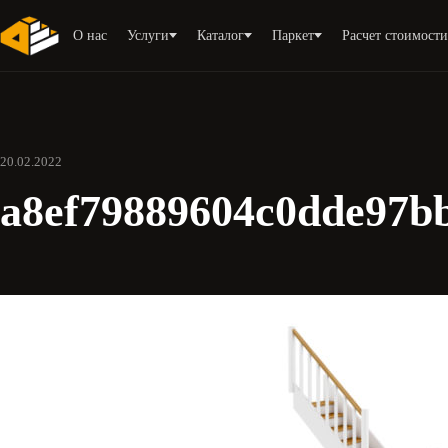
О нас
Услуги
Каталог
Паркет
Расчет стоимост
20.02.2022
a8ef79889604c0dde97b