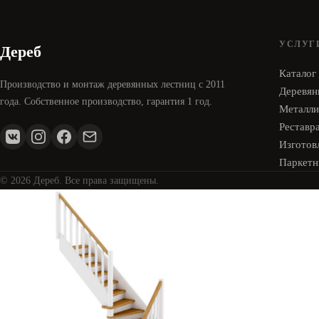
УСЛУГ
Дереб
Каталог
Производство и монтаж деревянных лестниц с 2011
Деревян
года. Собственное производство, гарантия 1 год.
Металли
Реставр
Изготовл
Паркетн
© 2026 Дереб. Все права защищены.