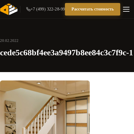
+7 (499) 322-28-99
Рассчитать стоимость
20.02.2022
cede5c68bf4ee3a9497b8ee84c3c7f9c-1