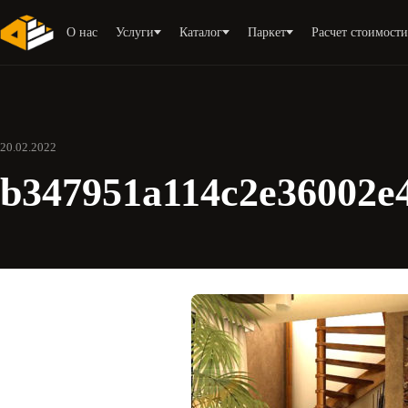
О нас
Услуги
Каталог
Паркет
Расчет стоимост
20.02.2022
b347951a114c2e36002e