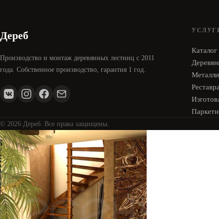
УСЛУГ
Дереб
Каталог
Производство и монтаж деревянных лестниц с 2011
Деревян
года. Собственное производство, гарантия 1 год.
Металли
Реставр
Изготовл
Паркетн
© 2026 Дереб. Все права защищены.