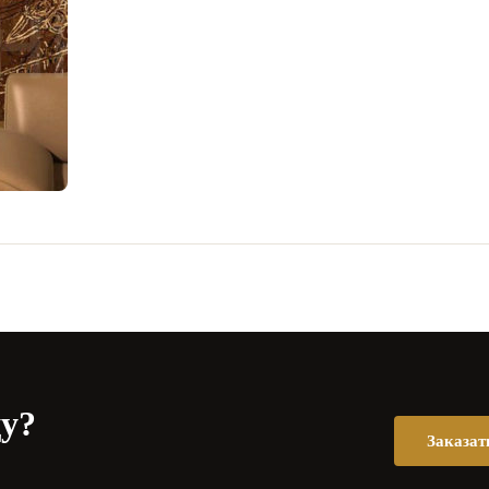
цу?
Заказат