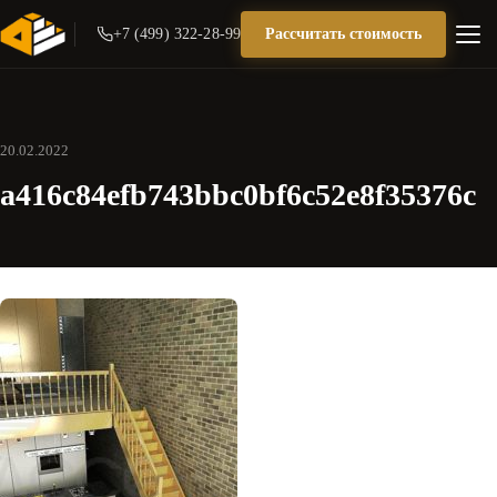
+7 (499) 322-28-99
Рассчитать стоимость
20.02.2022
a416c84efb743bbc0bf6c52e8f35376c