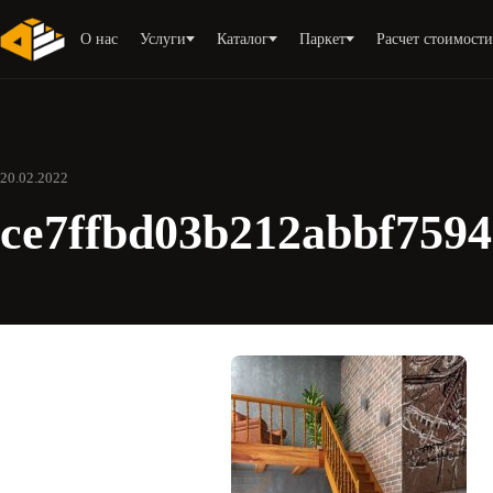
О нас
Услуги
Каталог
Паркет
Расчет стоимост
20.02.2022
ce7ffbd03b212abbf7594