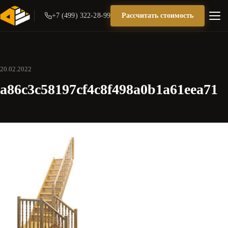
+7 (499) 322-28-99
Рассчитать стоимость
20.02.2022
a86c3c58197cf4c8f498a0b1a61eea71