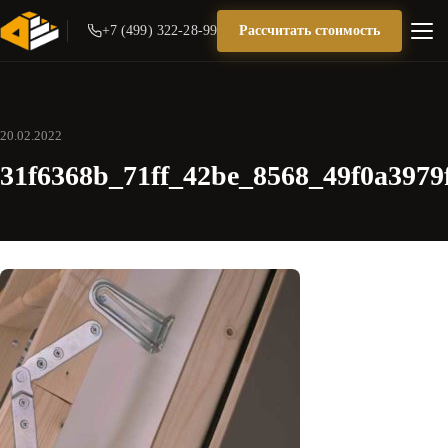
+7 (499) 322-28-99
Рассчитать стоимость
20.02.2022
31f6368b_71ff_42be_8568_49f0a3979