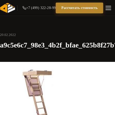
+7 (499) 322-28-99
Рассчитать стоимость
20.02.2022
a9c5e6c7_98e3_4b2f_bfae_625b8f27b