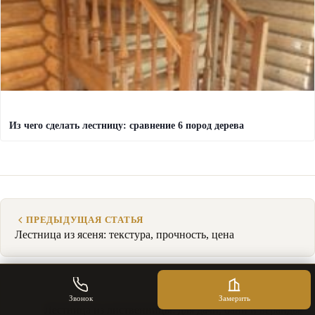
Из чего сделать лестницу: сравнение 6 пород дерева
ПРЕДЫДУЩАЯ СТАТЬЯ
Лестница из ясеня: текстура, прочность, цена
СЛЕДУЮЩАЯ СТАТЬЯ
Звонок
Замерить
Лестница из лиственницы: для дачи, бани и веранды