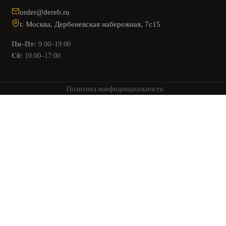
order@dereb.ru
г. Москва, Дербеневская набережная, 7с15
Пн–Пт:
9:00–19:00
Сб:
10:00–17:00
Политика конфиденциальности