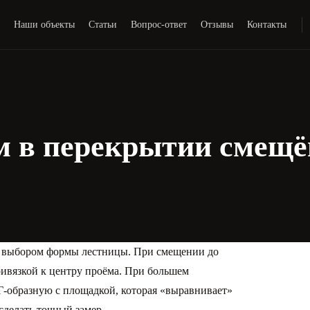
и
Наши объекты
Статьи
Вопрос-ответ
Отзывы
Контакты
ём в перекрытии смещё
я выбором формы лестницы. При смещении до
ивязкой к центру проёма. При большем
-образную с площадкой, которая «выравнивает»
сделать точный замер.