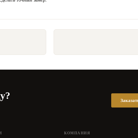
цу?
Заказат
И
КОМПАНИЯ