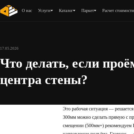
О нас
Услуги
Каталог
Паркет
Расчет стоимост
17.05.2026
Что делать, если про
центра стены?
Это рабочая ситуация — решаетс
300мм можно сделать прямую с пр
смещении (500мм+) рекомендуем Г
направление подъёма. Главное — 