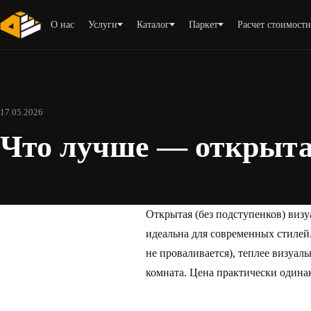
О нас
Услуги
Каталог
Паркет
Расчет стоимост
17.05.2026
Что лучше — открыта
Открытая (без подступенков) визуа
идеальна для современных стилей
не проваливается), теплее визуал
комната. Цена практически одинак