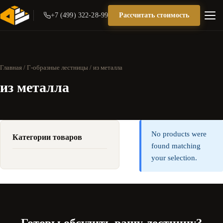
+7 (499) 322-28-99
Рассчитать стоимость
Главная
/
Г-образные лестницы
/ из металла
из металла
No products were
Категории товаров
found matching
your selection.