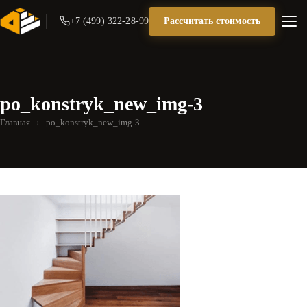
+7 (499) 322-28-99
Рассчитать стоимость
po_konstryk_new_img-3
Главная
›
po_konstryk_new_img-3