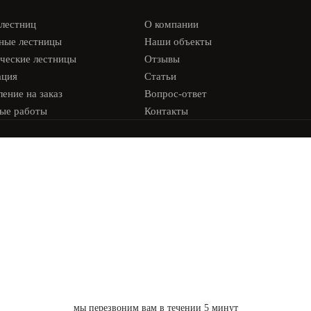
 лестниц
О компании
ные лестницы
Наши объекты
ческие лестницы
Отзывы
ация
Статьи
ение на заказ
Вопрос-ответ
ые работы
Контакты
мы перезвоним вам в течении 5 минут