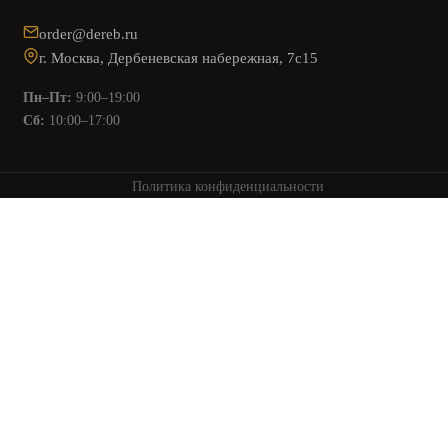
order@dereb.ru
г. Москва, Дербеневская набережная, 7с15
Пн–Пт:
9:00–19:00
Сб:
10:00–17:00
Политика конфиденциальности