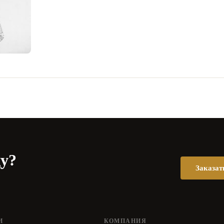
цу?
Заказат
И
КОМПАНИЯ