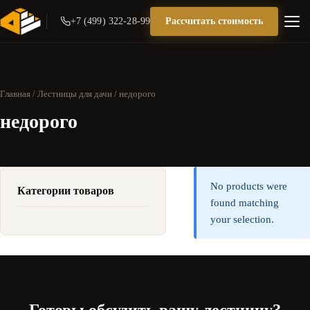
+7 (499) 322-28-99
Рассчитать стоимость
Главная
/
Лестницы для дачи
/ недорого
недорого
No products were
Категории товаров
found matching
your selection.