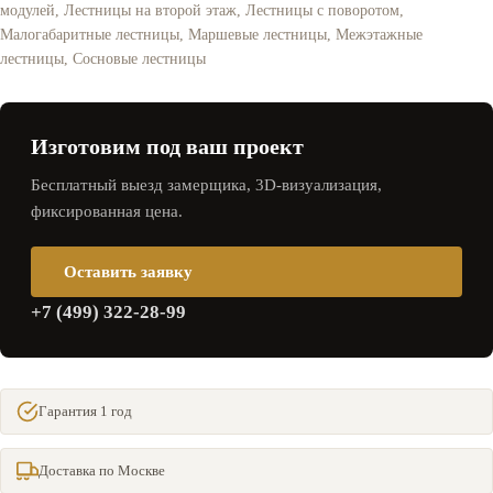
модулей
,
Лестницы на второй этаж
,
Лестницы с поворотом
,
Малогабаритные лестницы
,
Маршевые лестницы
,
Межэтажные
лестницы
,
Сосновые лестницы
Изготовим под ваш проект
Бесплатный выезд замерщика, 3D‑визуализация,
фиксированная цена.
Оставить заявку
+7 (499) 322-28-99
Гарантия 1 год
Доставка по Москве