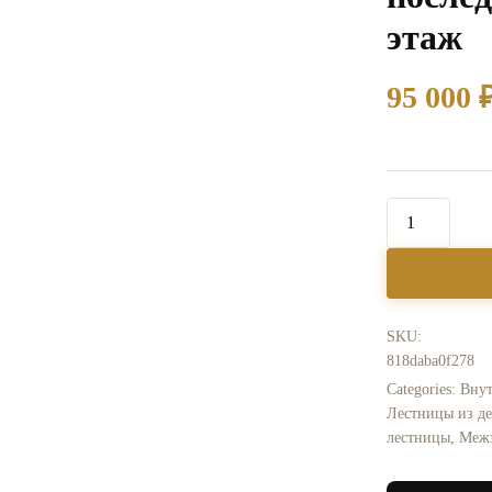
этаж
95 000
SKU:
818daba0f278
Categories:
Внут
Лестницы из де
лестницы
,
Межэ