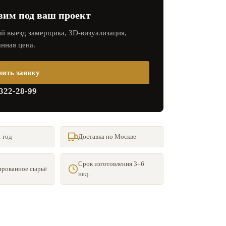
вим под ваш проект
й выезд замерщика, 3D‑визуализация,
нная цена.
вить заявку
 322-28-99
 год
Доставка по Москве
Срок изготовления 3–6
рованное сырьё
нед.