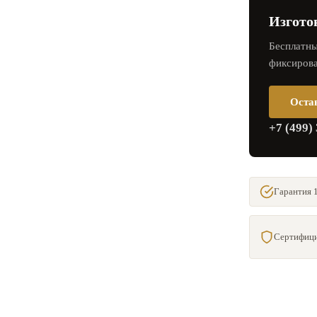
Изгото
Бесплатны
фиксирова
Оста
+7 (499)
Гарантия 1
Сертифици