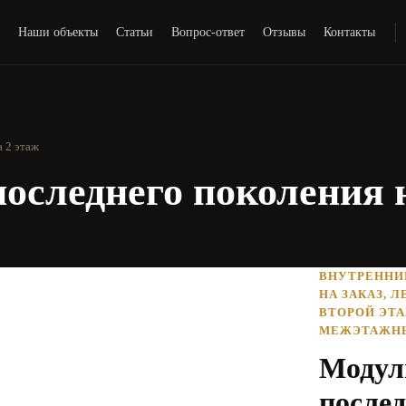
и
Наши объекты
Статьи
Вопрос-ответ
Отзывы
Контакты
а 2 этаж
оследнего поколения н
ВНУТРЕННИ
НА ЗАКАЗ
,
Л
ВТОРОЙ ЭТ
МЕЖЭТАЖН
Модул
послед