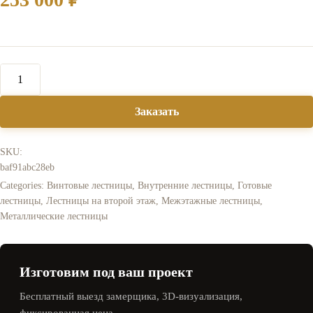
Заказать
SKU:
baf91abc28eb
Categories:
Винтовые лестницы
,
Внутренние лестницы
,
Готовые
лестницы
,
Лестницы на второй этаж
,
Межэтажные лестницы
,
Металлические лестницы
Изготовим под ваш проект
Бесплатный выезд замерщика, 3D‑визуализация,