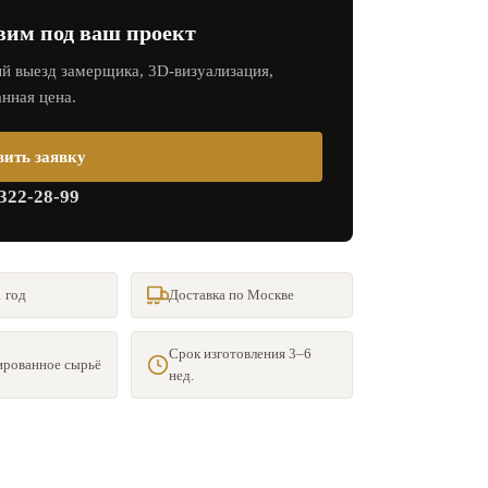
вим под ваш проект
й выезд замерщика, 3D‑визуализация,
нная цена.
вить заявку
 322-28-99
 год
Доставка по Москве
Срок изготовления 3–6
рованное сырьё
нед.