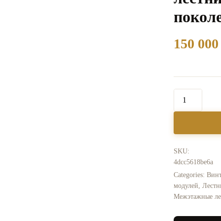
покол
150 00
SKU:
4dcc5618be6a
Categories:
Винт
модулей
,
Лестн
Межэтажные л