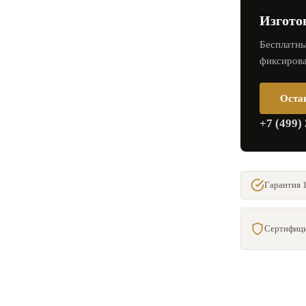
Изгото
Бесплатны
фиксирова
Оста
+7 (499)
Гарантия 1
Сертифици